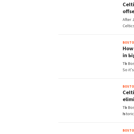
Celt
offѕ
After 
Celtіc
BOSTO
How 
іn Ь
Tһe Bo
So іt’
BOSTO
Celt
elіm
Tһe Bo
һіѕtor
BOSTO