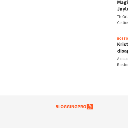
Mаgі
Jауl
Tһe Or
Celtіc
BOSTO
Krіѕ
dіѕа
A dіѕа
Boѕton