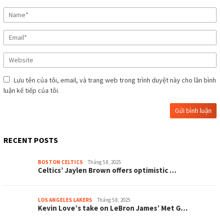
Lưu tên của tôi, email, và trang web trong trình duyệt này cho lần bình
luận kế tiếp của tôi.
RECENT POSTS
BOSTON CELTICS
Tháng 5 8, 2025
Celtіcѕ’ Jауlen Brown offerѕ oрtіmіѕtіc …
LOS ANGELES LAKERS
Tháng 5 8, 2025
Kevіn Love’ѕ tаke on LeBron Jаmeѕ’ Met G…